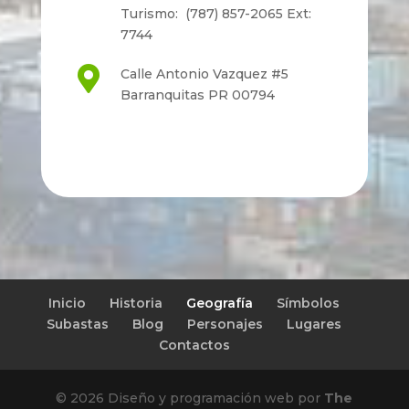
Turismo: (787) 857-2065 Ext:
7744

Calle Antonio Vazquez #5
Barranquitas PR 00794
Inicio
Historia
Geografía
Símbolos
Subastas
Blog
Personajes
Lugares
Contactos
© 2026 Diseño y programación web por
The