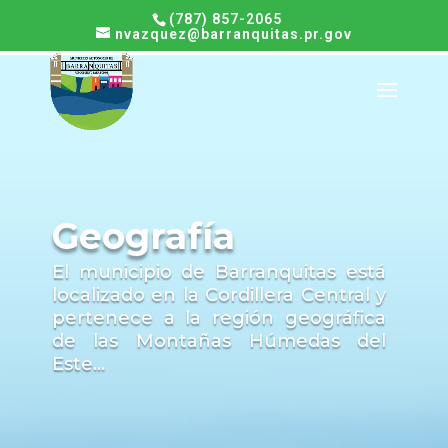
(787) 857-2065
nvazquez@barranquitas.pr.gov
Geografía
El municipio de Barranquitas está
localizado en la Cordillera Central y
pertenece a la región geográfica
de las Montañas Húmedas del
Este...