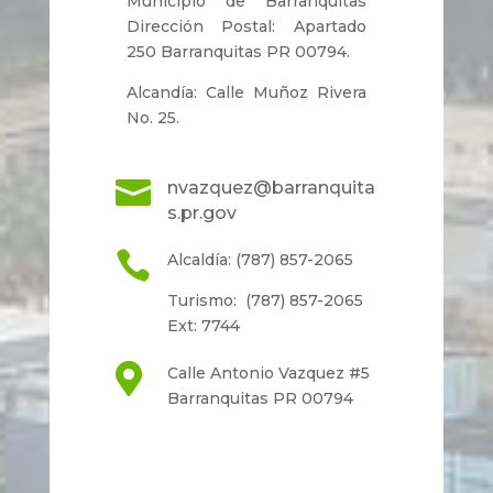
Municipio de Barranquitas
Dirección Postal: Apartado
250 Barranquitas PR 00794.
Alcandía: Calle Muñoz Rivera
No. 25.

nvazquez@barranquita
s.pr.gov

Alcaldía: (787) 857-2065
Turismo: (787) 857-2065
Ext: 7744

Calle Antonio Vazquez #5
Barranquitas PR 00794